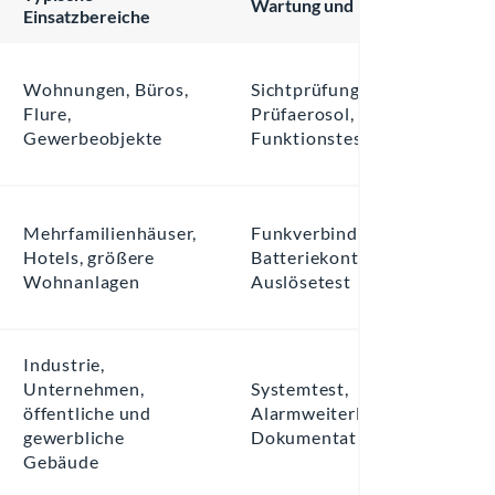
Wartung und Prüfung
Einsatzbereiche
Wohnungen, Büros,
Sichtprüfung,
Flure,
Prüfaerosol,
Gewerbeobjekte
Funktionstest
Mehrfamilienhäuser,
Funkverbindungstest,
Hotels, größere
Batteriekontrolle,
Wohnanlagen
Auslösetest
Industrie,
Unternehmen,
Systemtest,
öffentliche und
Alarmweiterleitung,
gewerbliche
Dokumentationsprüfung
Gebäude