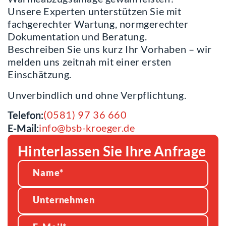
Unsere Experten unterstützen Sie mit
fachgerechter Wartung, normgerechter
Dokumentation und Beratung.
Beschreiben Sie uns kurz Ihr Vorhaben – wir
melden uns zeitnah mit einer ersten
Einschätzung.
Unverbindlich und ohne Verpflichtung.
(0581) 97 36 660
Telefon:
info@bsb-kroeger.de
E-Mail:
Hinterlassen Sie Ihre Anfrage
Alternative: