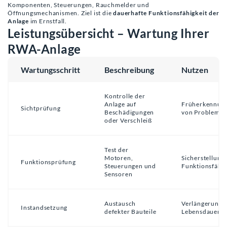
Komponenten, Steuerungen, Rauchmelder und
Öffnungsmechanismen. Ziel ist die
dauerhafte Funktionsfähigkeit der
Anlage
im Ernstfall.
Leistungsübersicht – Wartung Ihrer
RWA-Anlage
Wartungsschritt
Beschreibung
Nutzen
Kontrolle der
Anlage auf
Früherkennun
Sichtprüfung
Beschädigungen
von Probleme
oder Verschleiß
Test der
Motoren,
Sicherstellung
Funktionsprüfung
Steuerungen und
Funktionsfähig
Sensoren
Austausch
Verlängerung 
Instandsetzung
defekter Bauteile
Lebensdauer