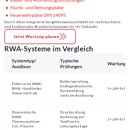
Flucht- und Rettungspläne
Feuerwehrpläne DIN 14095
Durch diese integrierte Vorgehensweise entsteht ein rechtssicheres
und funktionales Brandschutzsystem für Ihr Gebäude.
Jetzt Wartung planen
RWA-Systeme im Vergleich
Systemtyp/
Typische
Wartungsin
Auslösun
Prüfungen
Batterieprüfung,
Elektrische RWA/
Endlagenkontrolle,
BMA, Handtaster,
1× jährlich
Rückmeldung,
Steuerzentrale
zentrale Auslösung
Pneumatische
Druckprüfung,
RWA/
Auslösung per
1× jährlich
Thermoauslöser,
Testflasche,
CO₂-Flasche
Leitungsleckage