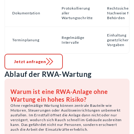
Protokollierung
Rechtssichere
Dokumentation
aller
Nachweise für
Wartungsschritte
Behörden
Einhaltung
Regelmäßige
Terminplanung
gesetzlicher
Intervalle
Vorgaben
Jetzt anfragen
Ablauf der RWA-Wartung
Warum ist eine RWA-Anlage ohne
Wartung ein hohes Risiko?
Ohne regelmäßige Wartung können zentrale Bauteile wie
Motoren, Steuerungen oder Auslöseeinrichtungen unbemerkt
ausfallen. Im Ernstfall öffnet die Anlage dann nicht oder nur
verzögert, wodurch sich Rauch schnell im Gebäude ausbreiten
kann. Das gefährdet nicht nur Personen, sondern erschwert
auch die Arbeit der Einsatzkräfte erheblich.