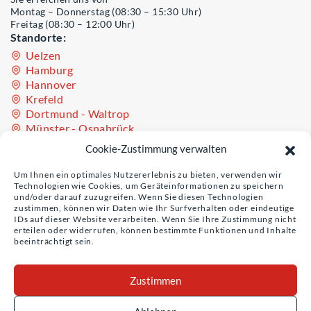
Montag – Donnerstag (08:30 – 15:30 Uhr)
Freitag (08:30 – 12:00 Uhr)
Standorte:
Uelzen
Hamburg
Hannover
Krefeld
Dortmund - Waltrop
Münster - Osnabrück
Oldenburg - Westerstede
Cookie-Zustimmung verwalten
Teil der Unternehmensgruppe Sinculis
Um Ihnen ein optimales Nutzererlebnis zu bieten, verwenden wir
Technologien wie Cookies, um Geräteinformationen zu speichern
und/oder darauf zuzugreifen. Wenn Sie diesen Technologien
zustimmen, können wir Daten wie Ihr Surfverhalten oder eindeutige
IDs auf dieser Website verarbeiten. Wenn Sie Ihre Zustimmung nicht
Unser Schwesterunternehmen
erteilen oder widerrufen, können bestimmte Funktionen und Inhalte
beeinträchtigt sein.
Zustimmen