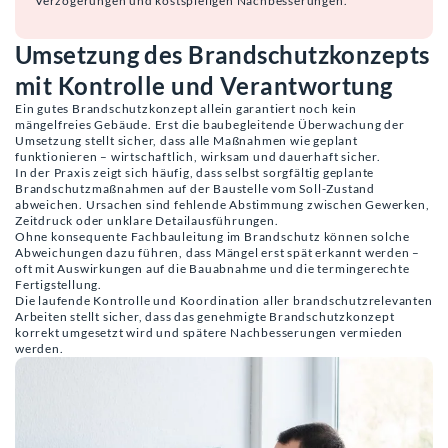
Verzögerungen und kostspieligen Nachbesserungen.
Umsetzung des Brandschutzkonzepts
mit Kontrolle und Verantwortung
Ein gutes Brandschutzkonzept allein garantiert noch kein
mängelfreies Gebäude. Erst die baubegleitende Überwachung der
Umsetzung stellt sicher, dass alle Maßnahmen wie geplant
funktionieren – wirtschaftlich, wirksam und dauerhaft sicher.
In der Praxis zeigt sich häufig, dass selbst sorgfältig geplante
Brandschutzmaßnahmen auf der Baustelle vom Soll-Zustand
abweichen. Ursachen sind fehlende Abstimmung zwischen Gewerken,
Zeitdruck oder unklare Detailausführungen.
Ohne konsequente Fachbauleitung im Brandschutz können solche
Abweichungen dazu führen, dass Mängel erst spät erkannt werden –
oft mit Auswirkungen auf die Bauabnahme und die termingerechte
Fertigstellung.
Die laufende Kontrolle und Koordination aller brandschutzrelevanten
Arbeiten stellt sicher, dass das genehmigte Brandschutzkonzept
korrekt umgesetzt wird und spätere Nachbesserungen vermieden
werden.