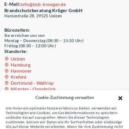
E-Mail:
info@bsb-kroeger.de
Brandschutzberatung Kröger GmbH
Hansestraße 28, 29525 Uelzen
Bürozeiten:
Sie erreichen uns von
Montag – Donnerstag (08:30 – 15:30 Uhr)
Freitag (08:30 – 12:00 Uhr)
Standorte:
Uelzen
Hamburg
Hannover
Krefeld
Dortmund - Waltrop
Münster - Osnabrück
Oldenburg - Westerstede
Cookie-Zustimmung verwalten
Teil der Unternehmensgruppe Sinculis
Um Ihnen ein optimales Nutzererlebnis zu bieten, verwenden wir
Technologien wie Cookies, um Geräteinformationen zu speichern
und/oder darauf zuzugreifen. Wenn Sie diesen Technologien
zustimmen, können wir Daten wie Ihr Surfverhalten oder eindeutige
IDs auf dieser Website verarbeiten. Wenn Sie Ihre Zustimmung nicht
Unser Schwesterunternehmen