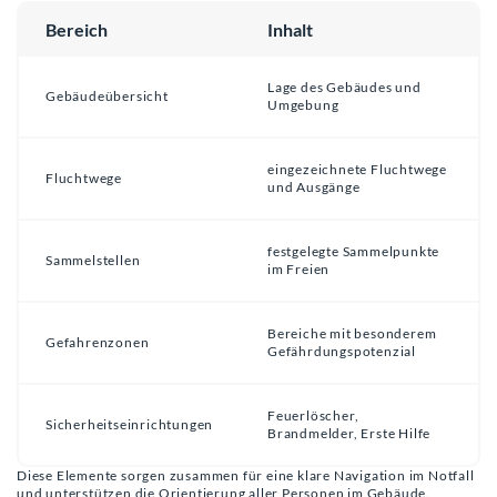
Bereich
Inhalt
Lage des Gebäudes und
Gebäudeübersicht
Umgebung
eingezeichnete Fluchtwege
Fluchtwege
und Ausgänge
festgelegte Sammelpunkte
Sammelstellen
im Freien
Bereiche mit besonderem
Gefahrenzonen
Gefährdungspotenzial
Feuerlöscher,
Sicherheitseinrichtungen
Brandmelder, Erste Hilfe
Diese Elemente sorgen zusammen für eine klare Navigation im Notfall
und unterstützen die Orientierung aller Personen im Gebäude.